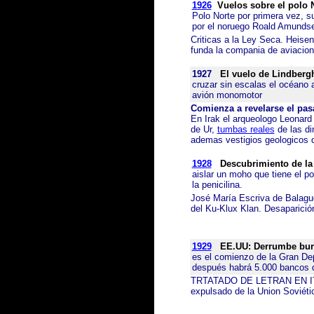
1926
Vuelos sobre el polo 
Polo Norte por primera vez, s
por el noruego Roald Amunds
Criticas a la Ley Seca. Heisen
funda la compania de aviacio
1927
El vuelo de Lindberg
cruzar sin escalas el océano a
avión monomotor
Comienza a revelarse el pa
En Irak el arqueologo Leonard
de Ur,
tumbas reales
de las di
ademas vestigios geologicos de
1928
Descubrimiento de la 
aislar un moho que tiene el pod
la penicilina.
José María Escriva de Balague
del Ku-Klux Klan. Desaparici
1929
EE.UU: Derrumbe burs
es el comienzo de la Gran De
después habrá 5.000 bancos 
TRTATADO DE LETRAN EN ITALI
expulsado de la Union Soviétic