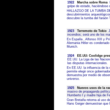
1922
Marcha sobre Roma
B
golpe de estado, haciéndose d
HALLAZGO DE LA TUMBA DE T
descubrimientos arqueológicos
descubre la tumba del faraón 
1923
Terremoto de Tokio
Ja
incendios; será uno de los ma
En España , Alfonso XIII y Pr
Alemania Hitler es condenado a
Munich.
1924
EE.UU: Coolidge pres
EE.UU. La Liga de las Nacione
las disputas internacionales.
En EE.UU. la influencia de la 
permite elegir once goberna
demuestra por medio de observ
universo.
1925
Nuevos usos de la ra
masivo de propaganda política.
Humberto I y madre hija de F
Gran Bretaña retorna al uso de
Hans Geiger demuestran que l