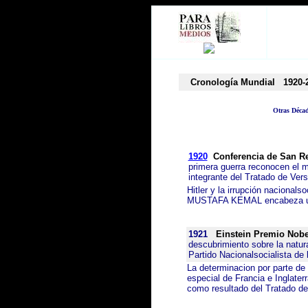
Cronología Mundial
1920-
Otras Déca
1920
Conferencia de San 
primera guerra reconocen el m
integrante del Tratado de Vers
Hitler y la irrupción nacionals
MUSTAFA KEMAL encabeza una 
1921
Einstein Premio Nobe
descubrimiento sobre la natura
Partido Nacionalsocialista de
La determinacion por parte de
especial de Francia e Inglate
como resultado del Tratado de