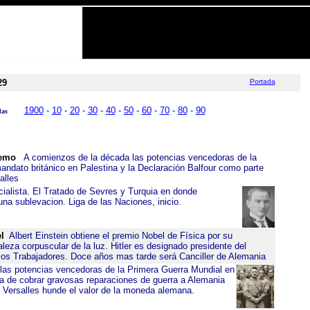
29
Portada
1900
-
10
-
20
-
30
-
40
-
50
-
60
-
70
-
80
-
90
das
Remo
A comienzos de la década las potencias vencedoras de la
andato británico en Palestina y la Declaración Balfour como parte
alles
ocialista. El Tratado de Sevres y Turquia en donde
sublevacion. Liga de las Naciones, inicio.
l
Albert Einstein obtiene el premio Nobel de Física por su
leza corpuscular de la luz. Hitler es designado presidente del
 los Trabajadores. Doce años mas tarde será Canciller de Alemania
 las potencias vencedoras de la Primera Guerra Mundial en
rra de cobrar gravosas reparaciones de guerra a Alemania
 Versalles hunde el valor de la moneda alemana.