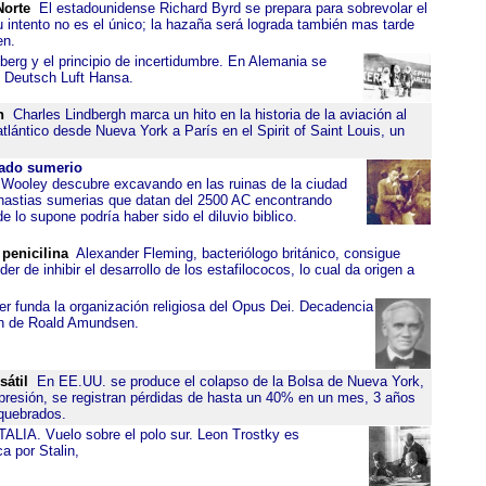
Norte
El estadounidense Richard Byrd se prepara para sobrevolar el
u intento no es el único; la hazaña será lograda también mas tarde
en.
berg y el principio de incertidumbre. En Alemania se
n Deutsch Luft Hansa.
h
Charles Lindbergh marca un hito en la historia de la aviación al
tlántico desde Nueva York a París en el Spirit of Saint Louis, un
sado sumerio
 Wooley descubre excavando en las ruinas de la ciudad
nastias sumerias que datan del 2500 AC encontrando
 lo supone podría haber sido el diluvio biblico.
penicilina
Alexander Fleming, bacteriólogo británico, consigue
er de inhibir el desarrollo de los estafilococos, lo cual da origen a
r funda la organización religiosa del Opus Dei. Decadencia
ón de Roald Amundsen.
átil
En EE.UU. se produce el colapso de la Bolsa de Nueva York,
presión, se registran pérdidas de hasta un 40% en un mes, 3 años
quebrados.
A. Vuelo sobre el polo sur. Leon Trostky es
a por Stalin,