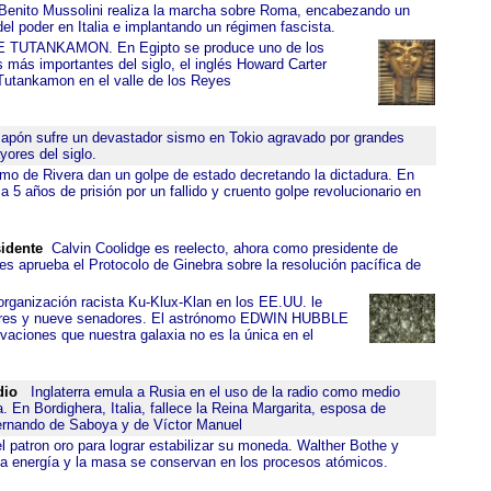
enito Mussolini realiza la marcha sobre Roma, encabezando un
el poder en Italia e implantando un régimen fascista.
UTANKAMON. En Egipto se produce uno de los
 más importantes del siglo, el inglés Howard Carter
Tutankamon en el valle de los Reyes
pón sufre un devastador sismo en Tokio agravado por grandes
yores del siglo.
imo de Rivera dan un golpe de estado decretando la dictadura. En
 5 años de prisión por un fallido y cruento golpe revolucionario en
idente
Calvin Coolidge es reelecto, ahora como presidente de
s aprueba el Protocolo de Ginebra sobre la resolución pacífica de
organización racista Ku-Klux-Klan en los EE.UU. le
dores y nueve senadores. El astrónomo EDWIN HUBBLE
aciones que nuestra galaxia no es la única en el
dio
Inglaterra emula a Rusia en el uso de la radio como medio
 En Bordighera, Italia, fallece la Reina Margarita, esposa de
ernando de Saboya y de Víctor Manuel
l patron oro para lograr estabilizar su moneda. Walther Bothe y
a energía y la masa se conservan en los procesos atómicos.