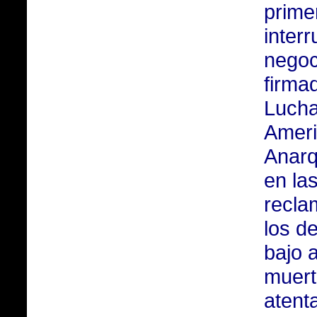
prime
interr
negoc
firma
Luch
Amer
Anarq
en la
recla
los de
bajo 
muert
atent