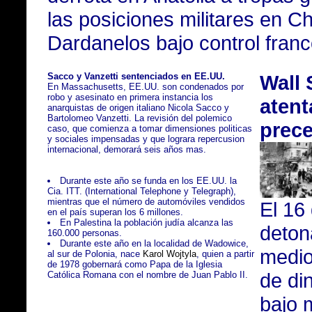
las posiciones militares en C
Dardanelos bajo control franc
Sacco y Vanzetti sentenciados en EE.UU.
Wall 
En Massachusetts, EE.UU. son condenados por
robo y asesinato en primera instancia los
atent
anarquistas de origen italiano Nicola Sacco y
Bartolomeo Vanzetti. La revisión del polemico
prec
caso, que comienza a tomar dimensiones politicas
y sociales impensadas y que lograra repercusion
internacional, demorará seis años mas.
Durante este año se funda en los EE.UU. la
Cia. ITT. (International Telephone y Telegraph),
mientras que el número de automóviles vendidos
El 16
en el país superan los 6 millones.
En Palestina la población judía alcanza las
deton
160.000 personas.
Durante este año en la localidad de Wadowice,
medio
al sur de Polonia, nace
Karol Wojtyla
, quien a partir
de 1978 gobernará como Papa de la Iglesia
de di
Católica Romana con el nombre de Juan Pablo II.
bajo 