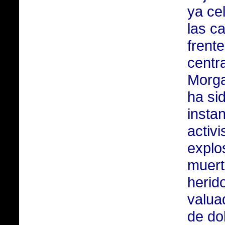
ya ce
las ca
frente
centra
Morga
ha si
insta
activi
explo
muert
herid
valua
de do