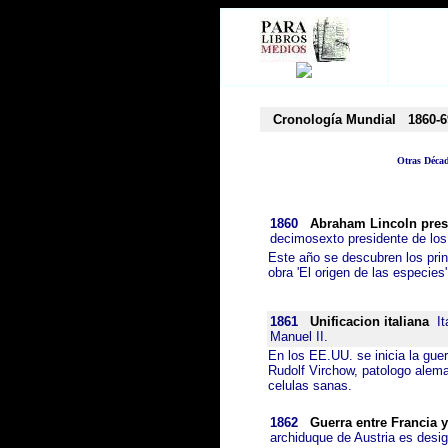
Cronología Mundial
1860-6
Otras Déca
1860
Abraham Lincoln pres
decimosexto presidente de los
Este año se descubren los prin
obra 'El origen de las especies'
1861
Unificacion italiana
Ita
Manuel II.
En los EE.UU. se inicia la gue
Rudolf Virchow, patologo alema
celulas sanas.
1862
Guerra entre Francia 
archiduque de Austria es desi