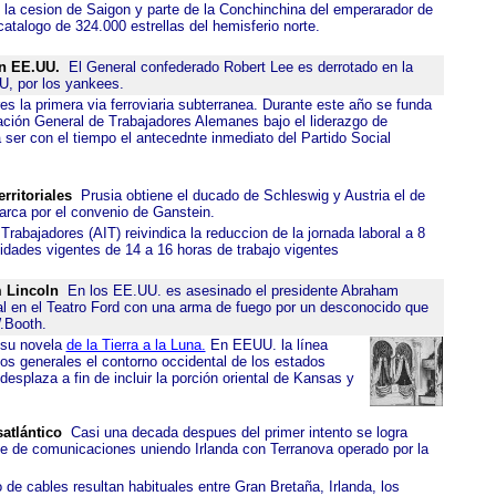
 la cesion de Saigon y parte de la Conchinchina del emperarador de
atalogo de 324.000 estrellas del hemisferio norte.
en EE.UU.
El General confederado Robert Lee es derrotado en la
U, por los yankees.
s la primera via ferroviaria subterranea. Durante este año se funda
ación General de Trabajadores Alemanes bajo el liderazgo de
 ser con el tiempo el antecednte inmediato del Partido Social
rritoriales
Prusia obtiene el ducado de Schleswig y Austria el de
rca por el convenio de Ganstein.
Trabajadores (AIT) reivindica la reduccion de la jornada laboral a 8
dades vigentes de 14 a 16 horas de trabajo vigentes
 Lincoln
En los EE.UU. es asesinado el presidente Abraham
al en el Teatro Ford con una arma de fuego por un desconocido que
.Booth.
 su novela
de la Tierra a la Luna.
En EEUU. la línea
nos generales el contorno occidental de los estados
desplaza a fin de incluir la porción oriental de Kansas y
atlántico
Casi una decada despues del primer intento se logra
le de comunicaciones uniendo Irlanda con Terranova operado por la
 de cables resultan habituales entre Gran Bretaña, Irlanda, los