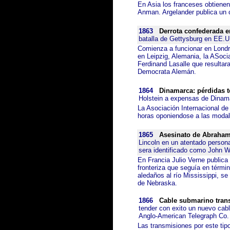
En Asia los franceses obtienen
Anman. Argelander publica un c
1863
Derrota confederada 
batalla de Gettysburg en EE.U
Comienza a funcionar en Londre
en Leipzig, Alemania, la ASoci
Ferdinand Lasalle que resultara
Democrata Alemán.
1864
Dinamarca: pérdidas te
Holstein a expensas de Dinama
La Asociación Internacional de 
horas oponiendose a las modali
1865
Asesinato de Abraham
Lincoln en un atentado person
sera identificado como John W
En Francia Julio Verne publica
fronteriza que seguía en térmi
aledaños al río Mississippi, se 
de Nebraska.
1866
Cable submarino trans
tender con exito un nuevo cab
Anglo-American Telegraph Co.
Las transmisiones por este tipo