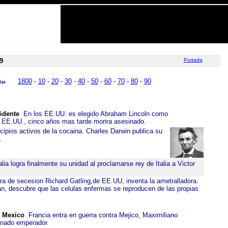
9
Portada
1800
-
10
-
20
-
30
-
40
-
50
-
60
-
70
-
80
-
90
das
idente
En los EE.UU. es elegido Abraham Lincoln como
 EE.UU., cinco años mas tarde morira asesinado.
cipios activos de la cocaina. Charles Darwin publica su
.
lia logra finalmente su unidad al proclamarse rey de Italia a Victor
rra de secesion Richard Gatling,de EE.UU, inventa la ametralladora.
n, descubre que las celulas enfermas se reproducen de las propias
y Mexico
Francia entra en guerra contra Mejico, Maximiliano
gnado emperador.