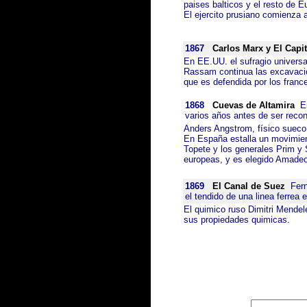
paises balticos y el resto de E
El ejercito prusiano comienza a
1867
Carlos Marx y El Capit
En EE.UU. el sufragio univers
Rassam continua las excavacio
que es defendida por los franc
1868
Cuevas de Altamira
En
varios años antes de ser reco
Anders Angstrom, físico sueco,
En España estalla un movimient
Topete y los generales Prim y 
europeas, y es elegido Amadeo 
1869
El Canal de Suez
Ferna
el tendido de una linea ferrea
El quimico ruso Dimitri Mendel
sus propiedades quimicas.