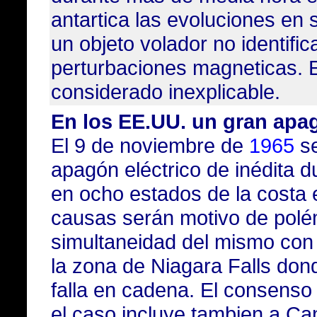
antartica las evoluciones en
un objeto volador no identifi
perturbaciones magneticas. 
considerado inexplicable.
En los EE.UU. un gran apag
El 9 de noviembre de
1965
se
apagón eléctrico de inédita d
en ocho estados de la costa 
causas serán motivo de polé
simultaneidad del mismo con 
la zona de
Niagara Falls
dond
falla en cadena. El consenso o
el caso incluye tambien a C