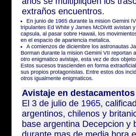
años se multipliquen los tra
extraños encuentros.
En junio de
1965
durante la mision Gemini I
tripulantes
Ed White y James McDivitt
avistan y
capsula, al pasar sobre Hawaii, los movimiento
en el espacio de apariencia metalica.
A comienzos de diciembre los astronautas
Ja
Borman
durante la mision Gemini VII reportan a
otro enigmatico avistaje, esta vez de dos objet
Estos sucesos trascienden en forma extraoficia
sus propios protagonistas. Entre estos dos inc
otros igualmente enigmaticos.
Avistaje en destacamentos 
El 3 de julio de
1965
, calific
argentinos, chilenos y britan
base argentina Decepcion y 
durante mas de media hora e