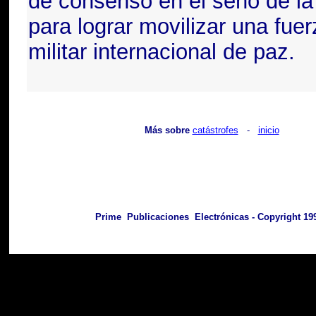
de consenso en el seno de l
para lograr movilizar una fuer
militar internacional de paz.
Más sobre
catástrofes
-
inicio
Prime Publicaciones Electrónicas - Copyright 199