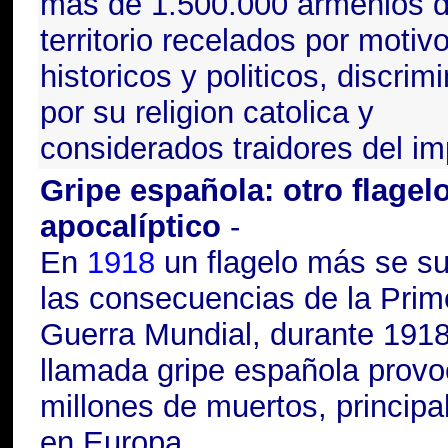
mas de 1.500.000 armenios d
territorio recelados por motiv
historicos y politicos, discrim
por su religion catolica y
considerados traidores del im
Gripe española: otro flagel
apocalíptico
-
En
1918
un flagelo más se s
las consecuencias de la Prim
Guerra Mundial, durante 1918
llamada
gripe española
provo
millones de muertos, princip
en Europa.