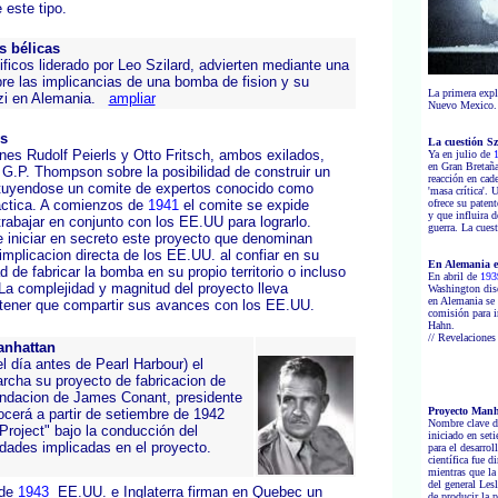
 este tipo.
s bélicas
ificos liderado por
Leo Szilard
, advierten mediante una
re las implicancias de una bomba de fision y su
La primera expl
azi en Alemania.
ampliar
Nuevo Mexico
ys
La cuestión Sz
nes Rudolf Peierls y Otto Fritsch, ambos exilados,
Ya en julio de
en Gran Bretaña
l G.P. Thompson sobre la posibilidad de construir un
reacción en cad
tuyendose un comite de expertos conocido como
'masa crítica'.
actica. A comienzos de
1941
el comite se expide
ofrece su patent
y que influira 
abajar en conjunto con los EE.UU para lograrlo.
guerra. La cues
e iniciar en secreto este proyecto que denominan
mplicacion directa de los EE.UU. al confiar en su
En Alemania e
d de fabricar la bomba en su propio territorio o incluso
En abril de
193
a complejidad y magnitud del proyecto lleva
Washington dise
en Alemania se 
 tener que compartir sus avances con los EE.UU.
comisión para in
Hahn.
// Revelaciones
anhattan
el día antes de Pearl Harbour) el
rcha su proyecto de fabricacion de
endacion de James Conant, presidente
Proyecto Manh
ocerá a partir de setiembre de 1942
Nombre clave de
roject" bajo la conducción del
iniciado en set
dades implicadas en el proyecto.
para el desarro
científica fue 
mientras que la
del general Les
de
1943
EE.UU. e Inglaterra firman en Quebec un
de producir la