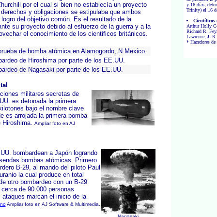
urchill por el cual si bien no establecía un proyecto
y 16 días, deto
Trinity) el 16
 derechos y obligaciones se estipulaba que ambos
logro del objetivo común. Es el resultado de la
Científicos
lante su proyecto debido al esfuerzo de la guerra y a la
Arthur Holly C
Richard R. Fey
echar el conocimiento de los cientificos británicos.
Lawrence, J. R.
* Hacedores de
 prueba de bomba atómica en Alamogordo, N.Mexico.
ardeo de Hiroshima por parte de los EE.UU.
ardeo de Nagasaki por parte de los EE.UU.
tal
laciones militares secretas de
UU. es detonada la primera
ilotones bajo el nombre clave
 es arrojada la primera bomba
e Hiroshima.
Ampliar foto en AJ
UU. bombardean a Japón logrando
do sendas bombas atómicas. Primero
dero B-29, al mando del piloto Paul
ranio la cual produce en total
rde otro bombardeo con un B-29
cerca de 90.000 personas
ataques marcan el inicio de la
rno
Ampliar foto en AJ Software & Multimedia.
Nagasaki