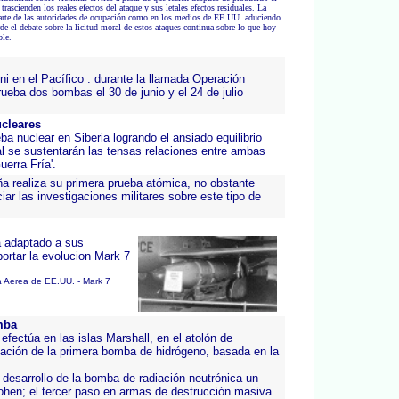
rascienden los reales efectos del ataque y sus letales efectos residuales. La
 parte de las autoridades de ocupación como en los medios de EE.UU. aduciendo
e el debate sobre la licitud moral de estos ataques continua sobre lo que hoy
ble.
ni en el Pacífico : durante la llamada Operación
eba dos bombas el 30 de junio y el 24 de julio
ucleares
ba nuclear en Siberia logrando el ansiado equilibrio
l se sustentarán las tensas relaciones entre ambas
erra Fría'.
ña realiza su primera prueba atómica, no obstante
ciar las investigaciones militares sobre este tipo de
a adaptado a sus
rtar la evolucion Mark 7
 Aerea de EE.UU. - Mark 7
mba
efectúa en las islas Marshall, en el atolón de
nación de la primera bomba de hidrógeno, basada en la
desarrollo de la bomba de radiación neutrónica un
Cohen; el tercer paso en armas de destrucción masiva.