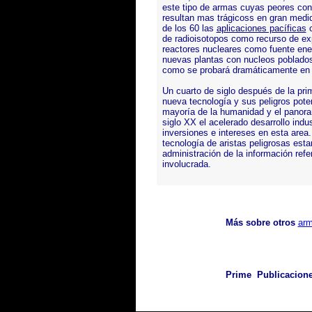
este tipo de armas cuyas peores con
resultan mas trágicoss en gran medi
de los 60 las
aplicaciones pacíficas
c
de radioisotopos como recurso de exp
reactores nucleares como fuente energ
nuevas plantas con nucleos poblados
como se probará dramáticamente e
Un cuarto de siglo después de la pri
nueva tecnología y sus peligros pote
mayoría de la humanidad y el panoram
siglo XX el acelerado desarrollo indus
inversiones e intereses en esta are
tecnología de aristas peligrosas est
administración de la información refe
involucrada.
Más sobre otros
ar
Prime Publicaciones