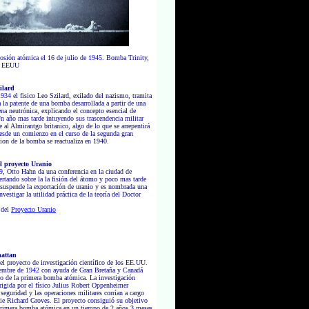
osión atómica el 16 de julio de
1945
. Bomba Trinity,
. EEUU
ilard
1934
el fisico Leo Szilard, exilado del nazismo, tramita
 la patente de una bomba desarrollada a partir de una
ena neutrónica, explicando el concepto esencial de
 Un año mas tarde intuyendo sus trascendencia militar
e al Almirantgo britanico, algo de lo que se arrepentirá
desde un comienzo en el curso de la segunda gran
tion de la bomba se reactualiza en 1940.
l proyecto Uranio
9
, Otto Hahn da una conferencia en la ciudad de
rtando sobre la la fisión del átomo y poco mas tarde
suspende la exportación de uranio y es nombrada una
vestigar la utilidad práctica de la teoría del Doctor
 del
Proyecto Uranio
attan
l proyecto de investigación científico de los EE.UU.
iembre de
1942
con ayuda de Gran Bretaña y Canadá
llo de la primera bomba atómica. La investigación
dirigida por el físico Julius Robert Oppenheimer
 seguridad y las operaciones militares corrían a cargo
lie Richard Groves. El proyecto consiguió su objetivo
 primera bomba atómica en un tiempo de 2 años 3 meses