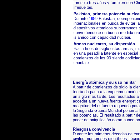
tan solo tres años y tambien con Chi
irresueltas.
Pakistan, primera potencia nuclea
Durante
1989
Pakistan, sobreponiend
internacionales en busca de evitar la
dispositivos atomicos subterraneos 
convertiendose en buena medida grac
islámico con capacidad nuclear.
Armas nucleares, su dispersión
Hacia fines de siglo estas armas, ma
en una pesadilla latente en especial 
comienzos de los 90 siendo codiciad
chantaje.
Energía atómica y su uso militar
A partir de comienzos de siglo la cie
teoría da paso a la experimentación 
un siglo mas tarde. Los resultados 
acceder a un nueva fuente energetic
magnitud del esfuerzo requerido para
la Segunda Guerra Mundial ponen a los
las potencias. El resultado a partir d
poder de aniquilación como nunca an
Riesgosa convivencia
Durante las primeras décadas de co
civiles, numerosos científicos, técni