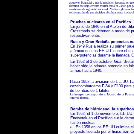
ataque en Nagasaki y tras la rendicion japonesa es que t
cuestion cae bajo censura militar tanto en Japon por
cuestiones de seguridad nacional. Medio siglo mas tard
seria considerada una decision absolutamente inacepta
Pruebas nucleares en el Pacífico
En junio de
1946
en el Atolón de Biki
Crossroads se detonan a modo de pru
respectivamente.
Rusia y Gran Bretaña potencias n
En
1949
Rusia realiza su primer prue
atómico con los EE.UU. sobre el cua
superpotencias durante la llamada 'Gu
En
1952
el 3 de octubre, Gran Breta
haber sido la primera potencia en ini
armas hacia 1940.
Hacia
1952
la aviación de EE.UU. h
cazabombarderos F-84 y F100 para po
de bombas de 1 kilotón.
La imagen corresponde al Museo de la Fuerza
Atomic Bomb.
Bomba de hidrógeno, la superbo
En
1952
, el 1 de noviembre, EE.UU. 
Enewetak en el Pacífico sur la deto
fusión nuclear.
En
1958
en los EE.UU culmina el 
proyecto liderado por el fisico San 