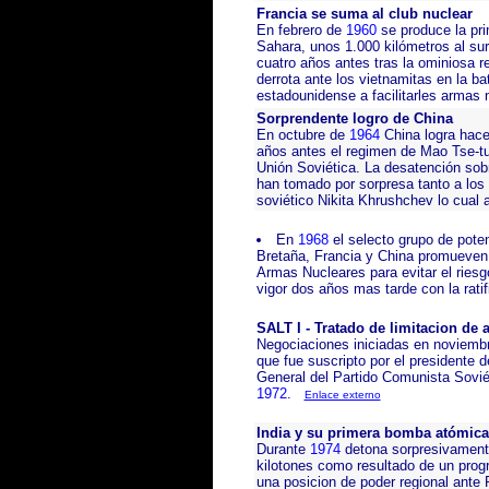
Francia se suma al club nuclear
En febrero de
1960
se produce la pri
Sahara, unos 1.000 kilómetros al sur
cuatro años antes tras la ominiosa re
derrota ante los vietnamitas en la ba
estadounidense a facilitarles armas n
Sorprendente logro de China
En octubre de
1964
China logra hace
años antes el regimen de Mao Tse-tun
Unión Soviética. La desatención sob
han tomado por sorpresa tanto a los 
soviético Nikita Khrushchev lo cual 
En
1968
el selecto grupo de pot
Bretaña, Francia y China promueven 
Armas Nucleares para evitar el riesg
vigor dos años mas tarde con la ratif
SALT I - Tratado de limitacion de 
Negociaciones iniciadas en noviembr
que fue suscripto por el presidente 
General del Partido Comunista Sovi
1972
.
Enlace externo
India y su primera bomba atómica
Durante
1974
detona sorpresivament
kilotones como resultado de un progr
una posicion de poder regional ante 