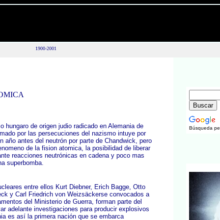
1900-2001
TOMICA
co hungaro de origen judio radicado en Alemania de
Búsqueda pe
armado por las persecuciones del nazismo intuye por
un año antes del neutrón por parte de Chandwick, pero
omeno de la fision atomica, la posibilidad de liberar
ante reacciones neutrónicas en cadena y poco mas
 una superbomba.
cleares entre ellos Kurt Diebner, Erich Bagge, Otto
eck y Carl Friedrich von Weizsäckerse convocados a
mentos del Ministerio de Guerra, forman parte del
ar adelante investigaciones para producir explosivos
ania es así la primera nación que se embarca