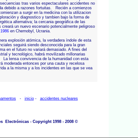
secuencias tras varios espectaculares accidentes no
da debido a razones fortuitas. Recién a comienzos
omienzan a surgir en la medicina con la utilizacion
loración y diagnostico y tambien bajo la forma de
ética alternativa; la cercania geográfica de las
 creará un nuevo escenario potencialmente peligroso
n
1986
en Chernobyl, Ucrania.
mera explosión atómica, la verdadera índole de esta
nciales seguirá siendo desconocida para la gran
a en el futuro no variará demasiado. A fines del
trial y tecnológico, habrá movilizado millonarias
a. La tensa convivencia de la humanidad con esta
ará moderada entonces por una cauta y recelosa
rida a la misma y a los incidentes en las que se vea
mamentos
-
inicio
-
accidentes nucleares
 Electrónicas - Copyright 1998 - 2008 ©