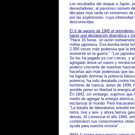
Los resultados del ataque a
Japón
, p
devastadores; al pavoroso número de
décadas mas tarde un sinnúmero de c
por las explosiones, cuya intensidad
desconocidas.
El 6 de agosto de 1945 el presidente
hacer una declaración dramática y tr
"Hace 16 horas, un avión norteameri
militar japonesa. Esa bomba lenta te
2.000 veces más poderosa que la brit
riormente en la guerra." "Los japones
Se les ha pagado ya con creces, y a
agregado ahora un nuevo y revolucion
poderío creciente de nuestras fuerz
ha­cerlas aún más poderosas que las 
ha logrado dominar la potencia básica
potencia, ha sido desatada con­tra lo
hombres de ciencia, antes de 1939, h
po­sible poner en libertad la energía 
En 1942, sin embargo, supimos que lo
medio de agregar la energía atómica
esclavizar al mundo. Pero fracasaron 
"La batalla de laboratorios entrañó te
tierra, mar y aire, y ahora hemos gan
demás. Al comenzar el año 1940, ant
combinaron sus conocimientos útiles 
ayuda para nues­tra victoria". ...
NOTA
: El arrogante anuncio desestima cualquier cons