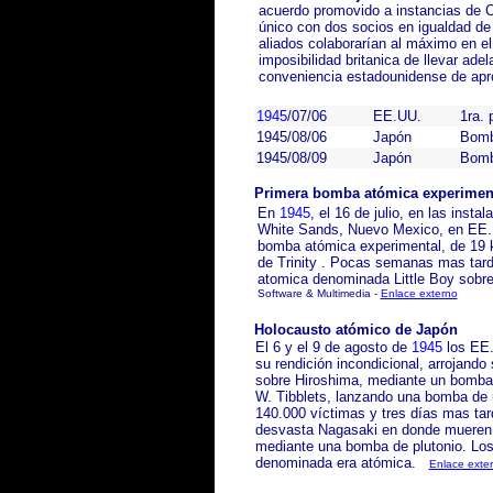
acuerdo promovido a instancias de Ch
único con dos socios en igualdad de
aliados colaborarían al máximo en el 
imposibilidad britanica de llevar ade
conveniencia estadounidense de aprov
1945
/07/06
EE.UU.
1ra.
1945/08/06
Japón
Bomb
1945/08/09
Japón
Bomb
Primera bomba atómica experimen
En
1945
, el 16 de julio, en las insta
White Sands
, Nuevo Mexico, en EE.
bomba atómica experimental, de 19 k
de
Trinity
. Pocas semanas mas tarde
atomica denominada Little Boy sobr
Software & Multimedia -
Enlace externo
Holocausto atómico de Japón
El 6 y el 9 de agosto de
1945
los EE.
su rendición incondicional, arrojan
sobre
Hiroshima
, mediante un bombar
W. Tibblets, lanzando una bomba de u
140.000 víctimas y tres días mas ta
desvasta
Nagasaki
en donde mueren 
mediante una bomba de plutonio. Los 
denominada era atómica.
Enlace exte