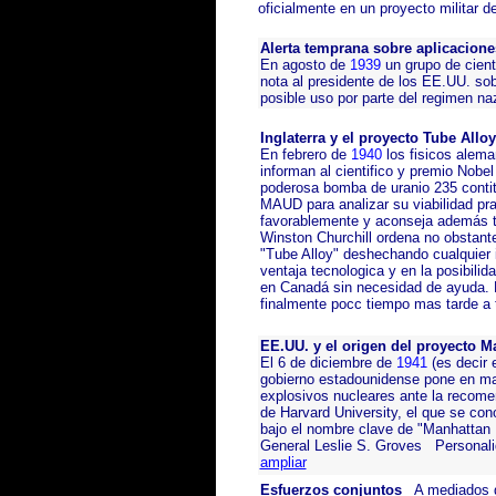
oficialmente en un proyecto militar de
Alerta temprana sobre aplicacione
En agosto de
1939
un grupo de cient
nota al presidente de los EE.UU. sob
posible uso por parte del regimen n
Inglaterra y el proyecto Tube Allo
En febrero de
1940
los fisicos alema
informan al cientifico y premio Nobe
poderosa bomba de uranio 235 conti
MAUD para analizar su viabilidad pr
favorablemente y aconseja además tr
Winston Churchill ordena no obstant
"Tube Alloy" deshechando cualquier i
ventaja tecnologica y en la posibilida
en Canadá sin necesidad de ayuda. L
finalmente pocc tiempo mas tarde a
EE.UU. y el origen del proyecto M
El 6 de diciembre de
1941
(es decir 
gobierno estadounidense pone en ma
explosivos nucleares ante la recom
de Harvard University, el que se con
bajo el nombre clave de "Manhattan P
General Leslie S. Groves Personali
ampliar
Esfuerzos conjuntos
A mediados 