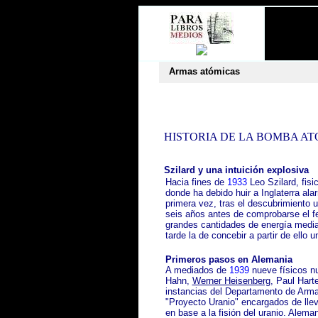
Armas atómicas
HISTORIA DE LA BOMBA A
Szilard y una intuición explosiva
Hacia fines de
1933
Leo Szilard, fisi
donde ha debido huir a Inglaterra al
primera vez, tras el descubrimiento 
seis años antes de comprobarse el fen
grandes cantidades de energía medi
tarde la de concebir a partir de ello
Primeros pasos en Alemania
A mediados de
1939
nueve físicos nu
Hahn,
Werner Heisenberg
, Paul Hart
instancias del Departamento de Arma
"Proyecto Uranio" encargados de llev
en base a la fisión del uranio. Alem