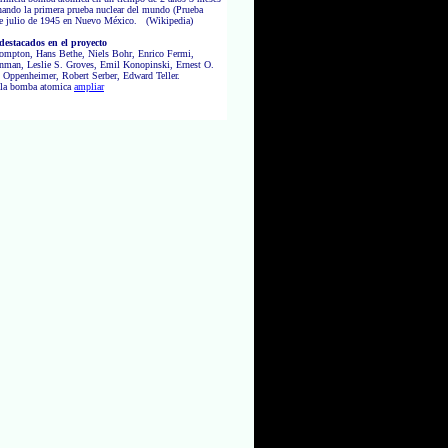
nando la primera prueba nuclear del mundo (Prueba
 de julio de 1945 en Nuevo México. (Wikipedia)
 destacados en el proyecto
ompton, Hans Bethe, Niels Bohr, Enrico Fermi,
nman, Leslie S. Groves, Emil Konopinski, Ernest O.
 Oppenheimer, Robert Serber, Edward Teller.
 la bomba atomica
ampliar