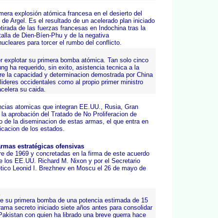
mera explosión atómica francesa en el desierto del
 de Argel. Es el resultado de un acelerado plan iniciado
tirada de las fuerzas francesas en Indochina tras la
talla de Dien-Bíen-Phu y de la negativa
ucleares para torcer el rumbo del conflicto.
r explotar su primera bomba atómica. Tan solo cinco
g ha requerido, sin exito, asistencia tecnica a la
re la capacidad y determinacion demostrada por China
lideres occidentales como al propio primer ministro
acelera su caida.
encias atomicas que integran EE.UU., Rusia, Gran
la aprobación del Tratado de No Proliferacion de
o de la diseminacion de estas armas, el que entra en
icacion de los estados.
armas estratégicas ofensivas
e de 1969 y concretadas en la firma de este acuerdo
de los EE.UU. Richard M. Nixon y por el Secretario
ético Leonid I. Brezhnev en Moscu el 26 de mayo de
e su primera bomba de una potencia estimada de 15
ama secreto iniciado siete años antes para consolidar
Pakistan con quien ha librado una breve guerra hace