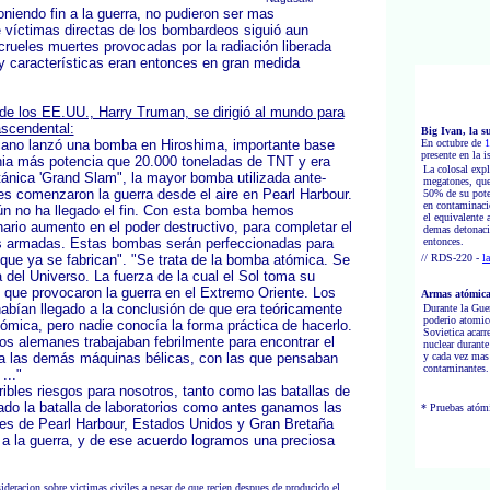
oniendo fin a la guerra, no pudieron ser mas
 víctimas directas de los bombardeos siguió aun
rueles muertes provocadas por la radiación liberada
 y características eran entonces en gran medida
 de los EE.UU., Harry Truman, se dirigió al mundo para
ascendental:
Big Ivan, la 
cano lanzó una bomba en Hiroshima, importante base
En octubre de
1
presente en la 
nia más potencia que 20.000 toneladas de TNT y era
La colosal expl
ánica 'Grand Slam", la mayor bomba utilizada ante­
megatones, que
es comenzaron la guerra desde el aire en Pearl Harbour.
50% de su pote
en contaminaci
ún no ha llegado el fin. Con esta bomba hemos
el equivalente 
ario aumento en el poder destructivo, para completar el
demas detonaci
as armadas. Estas bombas serán perfeccionadas para
entonces.
que ya se fabrican". "Se trata de la bomba atómica. Se
// RDS-220 -
l
 del Universo. La fuerza de la cual el Sol toma su
s que provocaron la guerra en el Extremo Oriente. Los
Armas atómica
abían llegado a la conclusión de que era teóricamente
Durante la Guer
poderio atomic
atómica, pero nadie conocía la forma prác­tica de hacerlo.
Sovietica acarr
s alemanes trabajaban febrilmente para encontrar el
nuclear durante
 a las demás máquinas bélicas, con las que pensaban
y cada vez mas
contaminantes.
..."
rribles riesgos para nosotros, tanto como las batallas de
ado la batalla de labo­ratorios como antes ganamos las
* Pruebas atómi
es de Pearl Harbour, Estados Unidos y Gran Bretaña
a la guerra, y de ese acuerdo logramos una preciosa
ideracion sobre victimas civiles a pesar de que recien despues de producido el