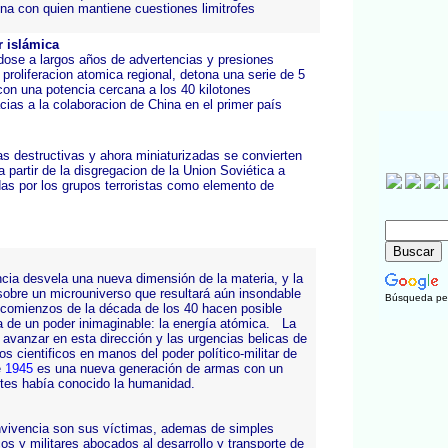
na con quien mantiene cuestiones limitrofes
r islámica
ose a largos años de advertencias y presiones
 proliferacion atomica regional, detona una serie de 5
con una potencia cercana a los 40 kilotones
ias a la colaboracion de China en el primer país
s destructivas y ahora miniaturizadas se convierten
a partir de la disgregacion de la Union Soviética a
as por los grupos terroristas como elemento de
ncia desvela una nueva dimensión de la materia, y la
sobre un microuniverso que resultará aún insondable
Búsqueda pe
a comienzos de la década de los 40 hacen posible
a de un poder inimaginable: la energía atómica. La
 avanzar en esta dirección y las urgencias belicas de
 cientificos en manos del poder político-militar de
e
1945
es una nueva generación de armas con un
tes había conocido la humanidad.
nvivencia son sus víctimas, ademas de simples
cos y militares abocados al desarrollo y transporte de