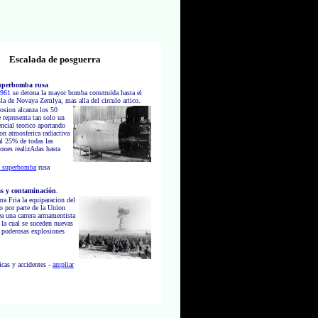
Escalada de posguerra
superbomba rusa
961
se detona la mayor bomba construida hasta el
isla de Novaya Zemlya, mas alla del circulo artico.
osion alcanza los 50
 representa tan solo un
ncial teorico aportando
on atmosferica radiactiva
al 25% de todas las
ones realizAdas hasta
a superbomba
rusa
s y contaminación
.
ra Fria la equiparacion del
o por parte de la Union
ea una carrera armamentista
 la cual se suceden nuevas
 poderosas explosiones
cas y accidentes -
ampliar