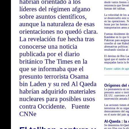
habrían orientado a los
desde varios frentes 
resistencia que llevar
líderes del régimen afgano
fuerzas del taliban.
sobre asuntos científicos,
La velocidad de los a
se desenvuelto este co
en las operaciones. N
aunque la naturaleza de esas
horas por las fuerzas
transportacion aerea 
orientaciones no quedó clara.
Fuerzas disidentes de
La revelación fue hecha tras
Kandahar en lo que fa
Pakistan para asegura
cosecho al caer Kabul
conocerse una noticia
alternativas politicas
resultando similar al 
publicada por el diario
El destino de Bin Lad
igual que el rumbo de 
británico The Times en la
empujadas hacia la fr
que se informaba que el
Fuente: cables de age
presunto terrorista Osama
bin Laden y su red Al Qaeda
Orígenes del 
La permanencia en su 
habrían adquirido materiales
presunto autor o inst
EE.UU. convierte a A
nucleares para posibles usos
intervención armada 
contra Occidente. Fuente
Las acciones tienen e
terroristas de su orga
derrocamiento del reg
CNNe
en el norte del pais 
Al-Qaeda : la
Se denomina Al-Qaeda
en sus filas con la e