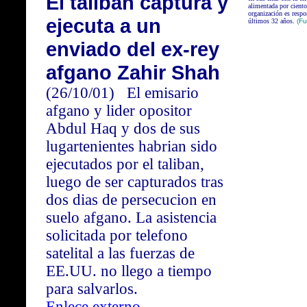
El taliban captura y
alimentada por ciento
organización es respo
ejecuta a un
últimos 32 años.
(Fu
enviado del ex-rey
afgano Zahir Shah
(26/10/01)
El emisario
afgano y lider opositor
Abdul Haq y dos de sus
lugartenientes habrian sido
ejecutados por el taliban,
luego de ser capturados tras
dos dias de persecucion en
suelo afgano. La asistencia
solicitada por telefono
satelital a las fuerzas de
EE.UU. no llego a tiempo
para salvarlos.
Enlece externo