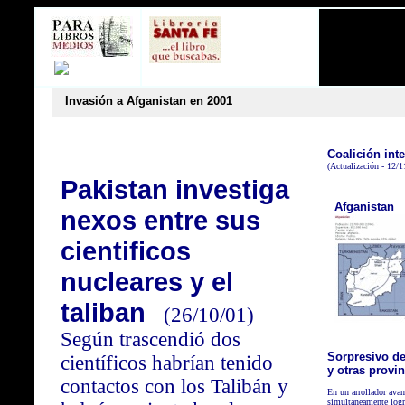
Invasión a Afganistan en 2001
Coalición inte
(Actualización - 12/
Pakistan investiga
Afganistan
nexos entre sus
cientificos
nucleares y el
taliban
(26/10/01)
Según trascendió dos
Sorpresivo de
científicos habrían tenido
y otras provi
contactos con los Talibán y
En un arrollador avan
simultaneamente logr