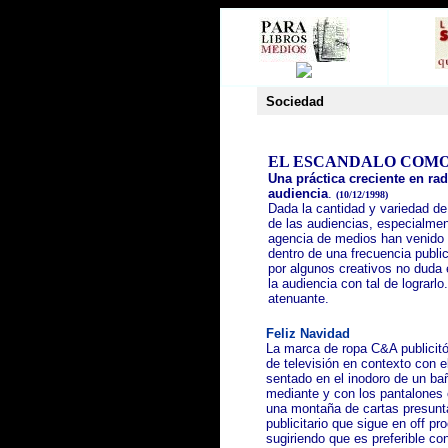
Sociedad
EL ESCANDALO COMO
Una práctica creciente en radi
audiencia
.
(10/12/1998)
Dada la cantidad y variedad de
de las audiencias, especialment
agencia de medios han venido 
dentro de una frecuencia publi
por algunos creativos no duda 
la audiencia con tal de lograrl
atenuante.
Feliz Navidad
La marca de ropa C&A publicitó
de televisión en contexto con 
sentado en el inodoro de un baño
mediante y con los pantalones 
una montaña de cartas presunta
publicitario que sigue en off p
sugiriendo que es preferible c