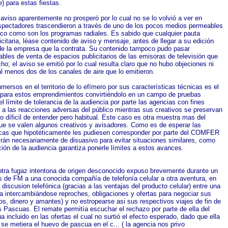
e) para estas fiestas.
 aviso aparentemente no prosperó por lo cual no se lo volvió a ver en
 espectadores trascendieron a través de uno de los pocos medios permeables
blico como son los programas radiales. Es sabido que cualquier pauta
citaria, léase contenido de aviso y mensaje, antes de llegar a su edición
n de la empresa que la contrata. Su contenido tampoco pudo pasar
bles de venta de espacios publicitarios de las emisoras de televisión que
ho; el aviso se emitió por lo cual resulta claro que no hubo objeciones ni
al menos dos de los canales de aire que lo emitieron.
inmersos en el territorio de lo efímero por sus características técnicas es el
 para estos emprendimientos convirtiéndolo en un campo de pruebas
l límite de tolerancia de la audiencia por parte las agencias con fines
r a las reacciones adversas del público mientras sus creativos se preservan
go díficil de entender pero habitual. Este caso es otra muestra mas del
 que se valen algunos creativos y avisadores. Como es de esperar las
as que hipotéticamente les pudiesen corresponder por parte del COMFER
virán necesariamente de disuasivo para evitar situaciones similares, como
ción de la audiencia garantiza ponerle límites a estos avances.
tra fugaz intentona de origen desconocido expuso brevemente durante un
 de FM a una conocida compañía de telefonía celular a otra aventura, en
 discusion telefónica (gracias a las ventajas del producto celular) entre una
a intercambiándose reproches, obligaciones y ofertas para negociar sus
jos, dinero y amantes) y no estropearse asi sus respectivos viajes de fin de
 Pascuas. El remate permitía escuchar el rechazo por parte de ella del
incluido en las ofertas el cual no surtió el efecto esperado, dado que ella
 se metiera el huevo de pascua en el c... ( la agencia nos privo