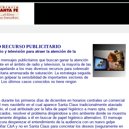
 RECURSO PUBLICITARIO
o y televisión para atraer la atención de la
 mensajes publicitarios que buscan ganar la atención
e en el ámbito de radio y television, la mayoría de las
apelando a los mas diversos recursos para sobresalir
citaria amenazada de saturación. La estrategia seguida
en golpear la sensibilidad de importantes sectores de
o. Los últimos casos conocidos no tiene ningún
 durante los primeros días de diciembre en horarios centrales un comercial
el mes navideño en el cual aparece Santa Claus tradicionalmente ataviado
, el cual atribulado por la falta de papel higiénico a mano opta, saltos
caidos, resolver el problema dirigiéndose a otro ambiente donde se muestra
mente dirigidas a él en buscar de papel higiénico alternativo. El mensaje
rocura desperezar el entendimiento de la audiencia con un nuevo golpe
onfiar C&A y no en Santa Claus para concretar los deseos (seguramente en