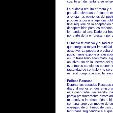
cuanto a indumentaria se refier
La audacia resulto efímera y el
pantalla, diversas críticas de
a reflejar las opiniones del pú
propuesta por una agencia publi
final requiere de la aceptació
desapercibido para los responsa
lo mandan al aire. Dado por hec
por parte de la empresa ni por 
El medio televisivo y el radial 
que otorga la mayor impunidad
atractivo. La puesta a prueba de
publicitarios expone al avisado
en un transitorio anonimato, al
abusivo uso de la libertad del
eventuales sanciones económic
(autoridad de contralor) no ser
es fácil comprobar solo la reac
Felices Pascuas
Durante las pasadas Pascuas o
día y al menos en dos emisoras
este caso radial, recreando una
pareja presuntamente divorciad
respectivos intereses (léase hi
semana largo con motivo de las
obsequio de un huevo de pascua 
terminaba sugiriéndole a el que